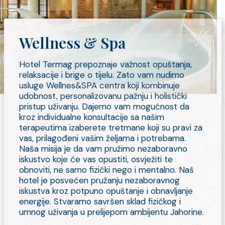
Wellness & Spa
Hotel Termag prepoznaje važnost opuštanja,
relaksacije i brige o tijelu. Zato vam nudimo
usluge Wellnes&SPA centra koji kombinuje
udobnost, personalizovanu pažnju i holistički
pristup uživanju. Dajemo vam mogućnost da
kroz individualne konsultacije sa našim
terapeutima izaberete tretmane koji su pravi za
vas, prilagođeni vašim željama i potrebama.
Naša misija je da vam pružimo nezaboravno
iskustvo koje će vas opustiti, osvježiti te
obnoviti, ne samo fizički nego i mentalno. Naš
hotel je posvećen pružanju nezaboravnog
iskustva kroz potpuno opuštanje i obnavljanje
energije. Stvaramo savršen sklad fizičkog i
umnog uživanja u prelijepom ambijentu Jahorine.