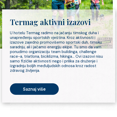
Termag aktivni izazovi
U hotelu Termag radimo na jačanju timskog duha i
unapređenju sportskih vještina. Kroz aktivnosti i
izazove zajedno promovišemo sportski duh, timsku
saradnju, ali i jačamo energiju ekipe. Tu smo da vam
ponudimo organizaciju team buildinga, challenge
race-a, triatlona, biciklizma, hikinga… Ovi izazovi nisu
samo fizičke aktivnosti nego i prilika za druženje i
izgradnju boljih međuljudskih odnosa kroz radost
zdravog življenja.
Saznaj više