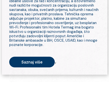
idealne uslove za rad i koncentraciju, a istovremeno
nudi različite mogućnosti za organizaciju poslovnih
sastanaka, obuka, svečanih prijemа, kulturnih i naučnih
skupova, kao i privatnih proslava. Tehnička oprema
uključuje projektor, platno, kabine za simultano
prevođenje i profesionalno osvetljenje, uz besplatan
Wi-Fi. Profesionalni tim Hotela Termag ima bogato
iskustvo u organizaciji raznovrsnih događaja, što
potvrđuju zadovoljni klijenti poput Američke i
Britanske ambasade u BiH, OSCE, USAID, kao i mnoge
poznate korporacije.
Saznaj više
y