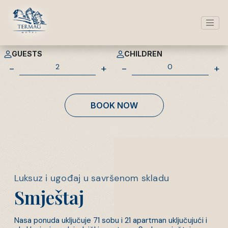
Hotel Termag
CHECK IN
CHECK OUT
GUESTS
CHILDREN
-
+
-
+
BOOK NOW
Luksuz i ugođaj u savršenom skladu
Smještaj
Nasa ponuda uključuje 71 sobu i 21 apartman uključujući i