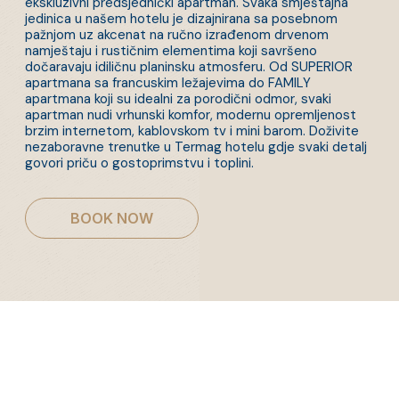
ekskluzivni predsjednički apartman. Svaka smještajna
jedinica u našem hotelu je dizajnirana sa posebnom
pažnjom uz akcenat na ručno izrađenom drvenom
namještaju i rustičnim elementima koji savršeno
dočaravaju idiličnu planinsku atmosferu. Od SUPERIOR
apartmana sa francuskim ležajevima do FAMILY
apartmana koji su idealni za porodični odmor, svaki
apartman nudi vrhunski komfor, modernu opremljenost
brzim internetom, kablovskom tv i mini barom. Doživite
nezaboravne trenutke u Termag hotelu gdje svaki detalj
govori priču o gostoprimstvu i toplini.
BOOK NOW